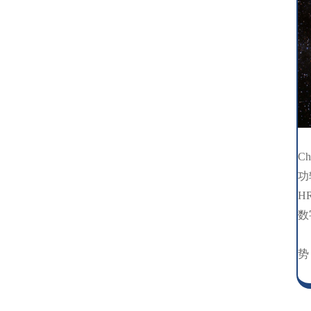
于
C
功
H
数
为
势