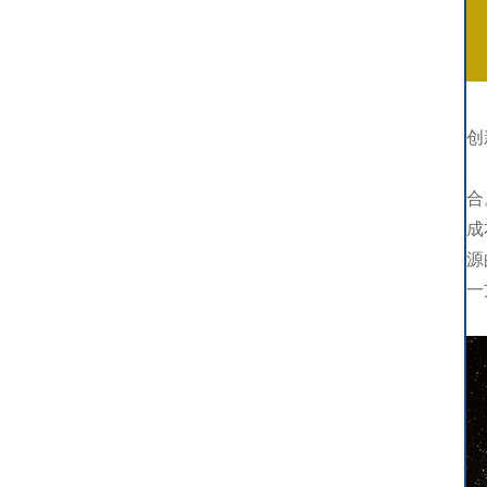
从
创
要
合
成
源
一