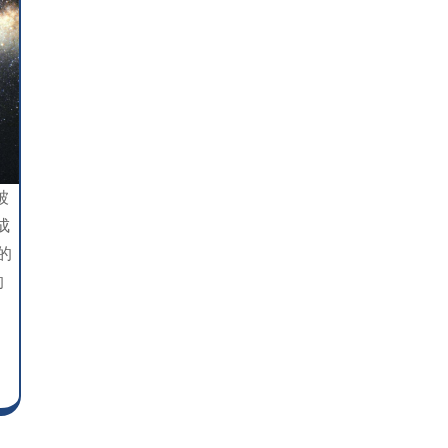
被
成
的
的