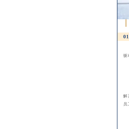
0
除
驱
于
如H
解
员
同