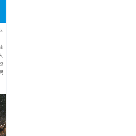
业
融
人
资
另