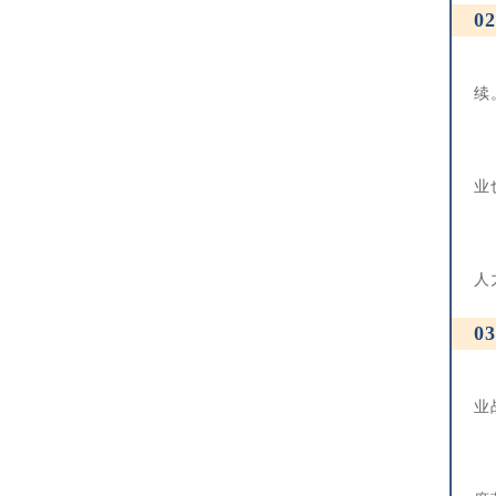
0
疫
续
这
业
于
人
0
随
业
诸