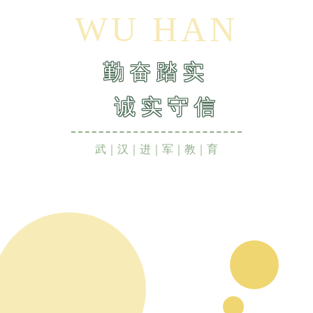
WU HAN
勤奋踏实
诚实守信
武｜汉｜进｜军｜教｜育