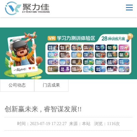
公司动态
门店成果
创新赢未来 , 睿智谋发展!!
时间：2023-07-19 17:22:27 来源：本站 浏览：1116次