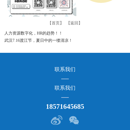
【首页】
【返回】
人力资源数字化，HR的趋势！！
武汉7.16渡江节，夏日中的一缕清凉！
联系我们
联系我们
18571645685